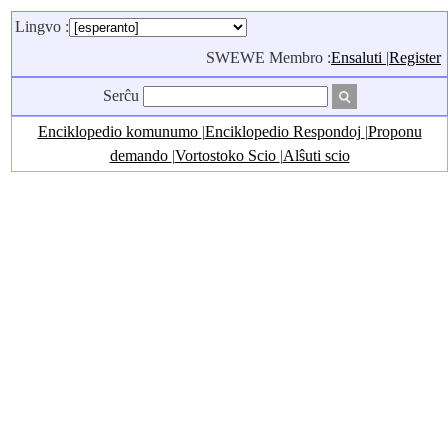
Lingvo :
SWEWE Membro :
Ensaluti
|
Register
Serĉu
Enciklopedio komunumo
|
Enciklopedio Respondoj
|
Proponu
demando
|
Vortostoko Scio
|
Alŝuti scio