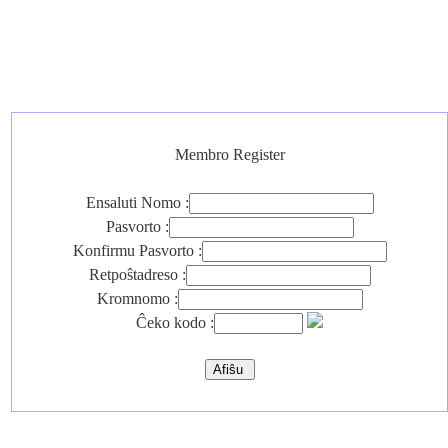
Membro Register
Ensaluti Nomo :
Pasvorto :
Konfirmu Pasvorto :
Retpoŝtadreso :
Kromnomo :
Ĉeko kodo :