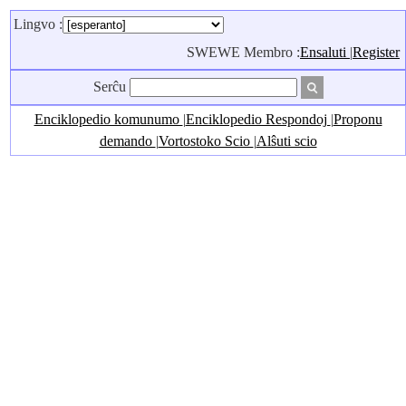
Lingvo :
SWEWE Membro :
Ensaluti
|
Register
Serĉu
Enciklopedio komunumo
|
Enciklopedio Respondoj
|
Proponu
demando
|
Vortostoko Scio
|
Alŝuti scio