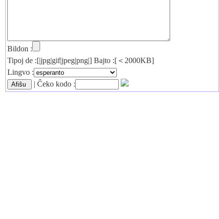
Bildon :
Tipoj de :[|jpg|gif|jpeg|png|] Bajto :[＜2000KB]
Lingvo :
| Ĉeko kodo :