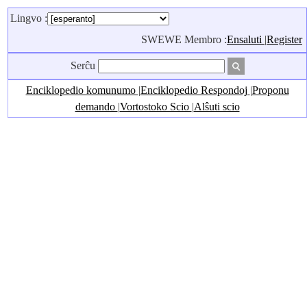
Lingvo :
SWEWE Membro :
Ensaluti
|
Register
Serĉu
Enciklopedio komunumo
|
Enciklopedio Respondoj
|
Proponu
demando
|
Vortostoko Scio
|
Alŝuti scio