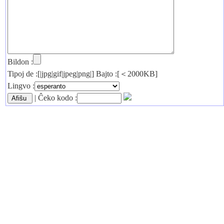
Bildon :
Tipoj de :[|jpg|gif|jpeg|png|] Bajto :[＜2000KB]
Lingvo :
| Ĉeko kodo :